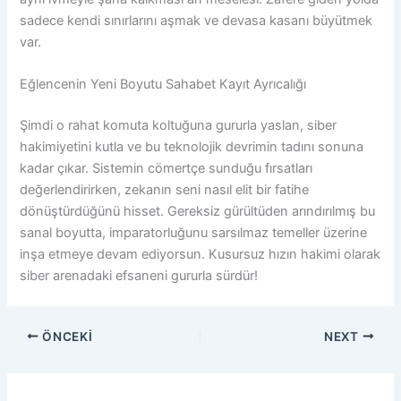
sadece kendi sınırlarını aşmak ve devasa kasanı büyütmek
var.
Eğlencenin Yeni Boyutu Sahabet Kayıt Ayrıcalığı
Şimdi o rahat komuta koltuğuna gururla yaslan, siber
hakimiyetini kutla ve bu teknolojik devrimin tadını sonuna
kadar çıkar. Sistemin cömertçe sunduğu fırsatları
değerlendirirken, zekanın seni nasıl elit bir fatihe
dönüştürdüğünü hisset. Gereksiz gürültüden arındırılmış bu
sanal boyutta, imparatorluğunu sarsılmaz temeller üzerine
inşa etmeye devam ediyorsun. Kusursuz hızın hakimi olarak
siber arenadaki efsaneni gururla sürdür!
ÖNCEKI
NEXT