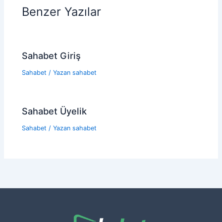
Benzer Yazılar
Sahabet Giriş
Sahabet
/ Yazan
sahabet
Sahabet Üyelik
Sahabet
/ Yazan
sahabet