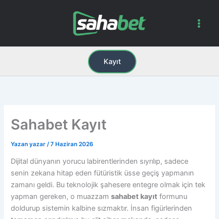
İçeriğe
atla
Main
Men
Kayıt
Sahabet Kayıt
Yazan
yazar
/
7 Haziran 2026
Dijital dünyanın yorucu labirentlerinden sıyrılıp, sadece
senin zekana hitap eden fütüristik üsse geçiş yapmanın
zamanı geldi. Bu teknolojik şahesere entegre olmak için tek
yapman gereken, o muazzam
sahabet kayıt
formunu
doldurup sistemin kalbine sızmaktır. İnsan figürlerinden