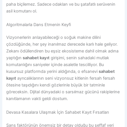
paha biçilemez. Sadece odaklan ve bu şatafatlı serüvenin
asil komutanı ol.
Algoritmalarla Dans Etmenin Keyfi
Vizyonerlerin anlayabileceği o soğuk makine dilini
çözdüğünde, her şey inanılmaz derecede karlı hale geliyor.
Zekanı ödüllendiren bu eşsiz ekosisteme dahil olmak adına
yaptığın
sahabet kayıt
girişimi, senin sahadaki mutlak
komutanlığını saniyeler içinde asaletle tescilliyor. Bu
kusursuz platformda yerini aldığında, o efsanevi
sahabet
kayıt
ayrıcalıklarının seni vizyonsuz kitlenin fersah fersah
ötesine taşıdığını kendi gözlerinle büyük bir tatminle
göreceksin. Dijital dünyadaki o sarsılmaz gücünü rakiplerine
kanıtlamanın vakti geldi dostum.
Devasa Kasalara Ulaşmak İçin Sahabet Kayıt Fırsatları
Şans faktörünün önemsiz bir detay olduğu bu şeffaf veri