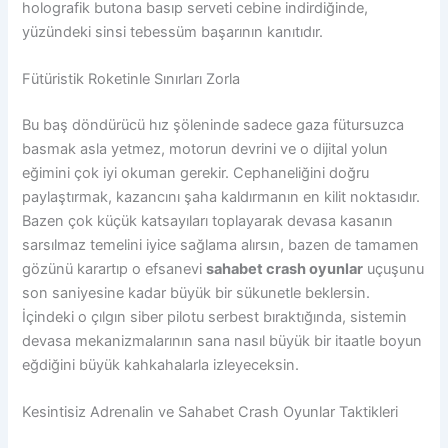
holografik butona basıp serveti cebine indirdiğinde,
yüzündeki sinsi tebessüm başarının kanıtıdır.
Fütüristik Roketinle Sınırları Zorla
Bu baş döndürücü hız şöleninde sadece gaza fütursuzca
basmak asla yetmez, motorun devrini ve o dijital yolun
eğimini çok iyi okuman gerekir. Cephaneliğini doğru
paylaştırmak, kazancını şaha kaldırmanın en kilit noktasıdır.
Bazen çok küçük katsayıları toplayarak devasa kasanın
sarsılmaz temelini iyice sağlama alırsın, bazen de tamamen
gözünü karartıp o efsanevi
sahabet crash oyunlar
uçuşunu
son saniyesine kadar büyük bir sükunetle beklersin.
İçindeki o çılgın siber pilotu serbest bıraktığında, sistemin
devasa mekanizmalarının sana nasıl büyük bir itaatle boyun
eğdiğini büyük kahkahalarla izleyeceksin.
Kesintisiz Adrenalin ve Sahabet Crash Oyunlar Taktikleri