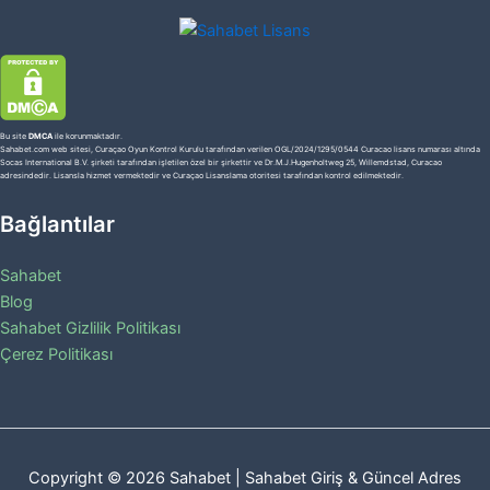
Bu site
DMCA
ile korunmaktadır.
Sahabet.com web sitesi, Curaçao Oyun Kontrol Kurulu tarafından verilen OGL/2024/1295/0544 Curacao lisans numarası altında
Socas International B.V. şirketi tarafından işletilen özel bir şirkettir ve Dr.M.J.Hugenholtweg 25, Willemdstad, Curacao
adresindedir. Lisansla hizmet vermektedir ve Curaçao Lisanslama otoritesi tarafından kontrol edilmektedir.
Bağlantılar
Sahabet
Blog
Sahabet Gizlilik Politikası
Çerez Politikası
Copyright © 2026 Sahabet | Sahabet Giriş & Güncel Adres