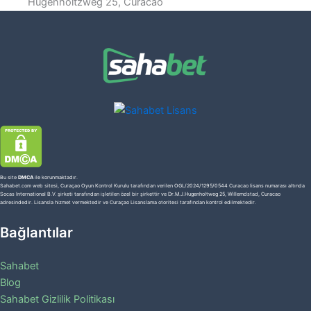
Hugenholtzweg 25, Curacao
Bu site
DMCA
ile korunmaktadır.
Sahabet.com web sitesi, Curaçao Oyun Kontrol Kurulu tarafından verilen OGL/2024/1295/0544 Curacao lisans numarası altında
Socas International B.V. şirketi tarafından işletilen özel bir şirkettir ve Dr.M.J.Hugenholtweg 25, Willemdstad, Curacao
adresindedir. Lisansla hizmet vermektedir ve Curaçao Lisanslama otoritesi tarafından kontrol edilmektedir.
Bağlantılar
Sahabet
Blog
Sahabet Gizlilik Politikası