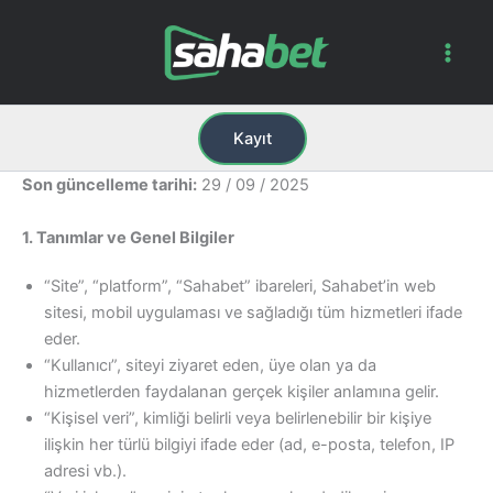
İçeriğe
atla
Main
Men
Kayıt
Son güncelleme tarihi:
29 / 09 / 2025
1. Tanımlar ve Genel Bilgiler
“Site”, “platform”, “Sahabet” ibareleri, Sahabet’in web
sitesi, mobil uygulaması ve sağladığı tüm hizmetleri ifade
eder.
“Kullanıcı”, siteyi ziyaret eden, üye olan ya da
hizmetlerden faydalanan gerçek kişiler anlamına gelir.
“Kişisel veri”, kimliği belirli veya belirlenebilir bir kişiye
ilişkin her türlü bilgiyi ifade eder (ad, e-posta, telefon, IP
adresi vb.).