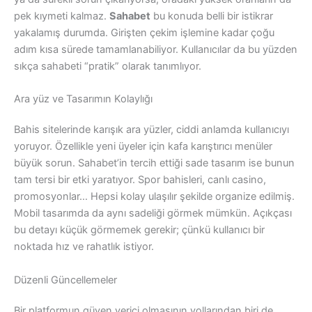
pek kıymeti kalmaz.
Sahabet
bu konuda belli bir istikrar
yakalamış durumda. Girişten çekim işlemine kadar çoğu
adım kısa sürede tamamlanabiliyor. Kullanıcılar da bu yüzden
sıkça sahabeti “pratik” olarak tanımlıyor.
Ara yüz ve Tasarımın Kolaylığı
Bahis sitelerinde karışık ara yüzler, ciddi anlamda kullanıcıyı
yoruyor. Özellikle yeni üyeler için kafa karıştırıcı menüler
büyük sorun. Sahabet’in tercih ettiği sade tasarım ise bunun
tam tersi bir etki yaratıyor. Spor bahisleri, canlı casino,
promosyonlar… Hepsi kolay ulaşılır şekilde organize edilmiş.
Mobil tasarımda da aynı sadeliği görmek mümkün. Açıkçası
bu detayı küçük görmemek gerekir; çünkü kullanıcı bir
noktada hız ve rahatlık istiyor.
Düzenli Güncellemeler
Bir platformun güven verici olmasının yollarından biri de