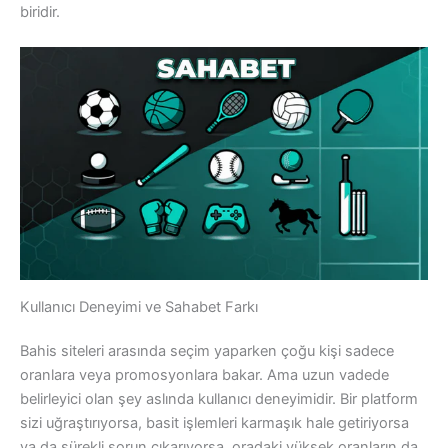
biridir.
Kullanıcı Deneyimi ve Sahabet Farkı
Bahis siteleri arasında seçim yaparken çoğu kişi sadece
oranlara veya promosyonlara bakar. Ama uzun vadede
belirleyici olan şey aslında kullanıcı deneyimidir. Bir platform
sizi uğraştırıyorsa, basit işlemleri karmaşık hale getiriyorsa
ya da sürekli sorun çıkarıyorsa, oradaki yüksek oranların da