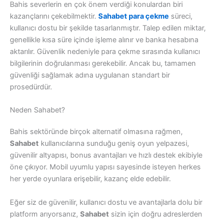
Bahis severlerin en çok önem verdiği konulardan biri
kazançlarını çekebilmektir.
Sahabet para çekme
süreci,
kullanıcı dostu bir şekilde tasarlanmıştır. Talep edilen miktar,
genellikle kısa süre içinde işleme alınır ve banka hesabına
aktarılır. Güvenlik nedeniyle para çekme sırasında kullanıcı
bilgilerinin doğrulanması gerekebilir. Ancak bu, tamamen
güvenliği sağlamak adına uygulanan standart bir
prosedürdür.
Neden Sahabet?
Bahis sektöründe birçok alternatif olmasına rağmen,
Sahabet
kullanıcılarına sunduğu geniş oyun yelpazesi,
güvenilir altyapısı, bonus avantajları ve hızlı destek ekibiyle
öne çıkıyor. Mobil uyumlu yapısı sayesinde isteyen herkes
her yerde oyunlara erişebilir, kazanç elde edebilir.
Eğer siz de güvenilir, kullanıcı dostu ve avantajlarla dolu bir
platform arıyorsanız,
Sahabet
sizin için doğru adreslerden