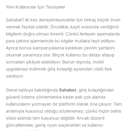
Yeni Kullanıcılar İçin Tavsiyeler
Sahabet’i ilk kez deneyimleyecekler için birkaç küçük öneri
vermek faydalı olabilir. Öncelikle, kayıt sırasında verdiğiniz
bilgilerin doğru olması önemli. Çünkü ilerleyen aşamalarda
para çekme işlemlerinde bu bilgiler mutlaka teyit ediliyor.
Ayrıca bonus kampanyalarına katılırken çevrim şartlarını
okumak yararınıza olur. Birçok kullanıcı bu detayı atlayıp
sonradan şikâyet edebiliyor. Bunun dışında, mobil
uygulamayı indirmek giriş kolaylığı açısından ciddi fark
yaratıyor.
Genel tabloya bakıldığında
Sahabet
, giriş kolaylığından
güvenli ödeme yöntemlerine kadar pek çok alanda
kullanıcılarını yormayan bir platform olarak öne çıkıyor. Tam
anlamıyla kusursuz olduğu söylenemez; çünkü hiçbir bahis
sitesi aslında tam kusursuz değildir. Ancak düzenli
güncellemeler, geniş oyun seçenekleri ve kullanıcı