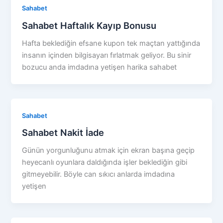
Sahabet
Sahabet Haftalık Kayıp Bonusu
Hafta beklediğin efsane kupon tek maçtan yattığında
insanın içinden bilgisayarı fırlatmak geliyor. Bu sinir
bozucu anda imdadına yetişen harika sahabet
Sahabet
Sahabet Nakit İade
Günün yorgunluğunu atmak için ekran başına geçip
heyecanlı oyunlara daldığında işler beklediğin gibi
gitmeyebilir. Böyle can sıkıcı anlarda imdadına
yetişen