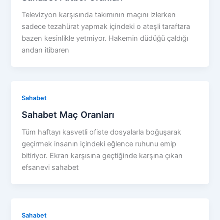
Televizyon karşısında takımının maçını izlerken
sadece tezahürat yapmak içindeki o ateşli taraftara
bazen kesinlikle yetmiyor. Hakemin düdüğü çaldığı
andan itibaren
Sahabet
Sahabet Maç Oranları
Tüm haftayı kasvetli ofiste dosyalarla boğuşarak
geçirmek insanın içindeki eğlence ruhunu emip
bitiriyor. Ekran karşısına geçtiğinde karşına çıkan
efsanevi sahabet
Sahabet