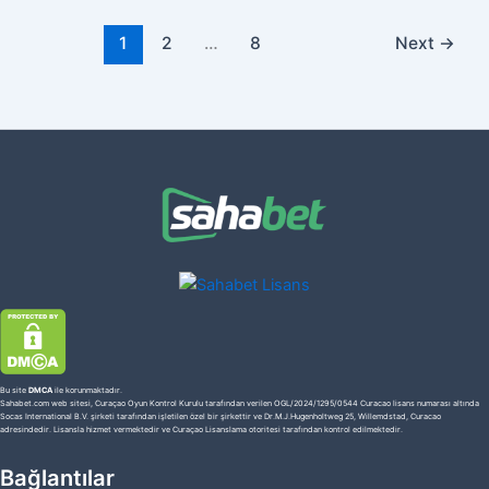
1
2
…
8
Next
→
Bu site
DMCA
ile korunmaktadır.
Sahabet.com web sitesi, Curaçao Oyun Kontrol Kurulu tarafından verilen OGL/2024/1295/0544 Curacao lisans numarası altında
Socas International B.V. şirketi tarafından işletilen özel bir şirkettir ve Dr.M.J.Hugenholtweg 25, Willemdstad, Curacao
adresindedir. Lisansla hizmet vermektedir ve Curaçao Lisanslama otoritesi tarafından kontrol edilmektedir.
Bağlantılar