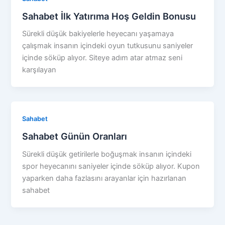
Sahabet İlk Yatırıma Hoş Geldin Bonusu
Sürekli düşük bakiyelerle heyecanı yaşamaya
çalışmak insanın içindeki oyun tutkusunu saniyeler
içinde söküp alıyor. Siteye adım atar atmaz seni
karşılayan
Sahabet
Sahabet Günün Oranları
Sürekli düşük getirilerle boğuşmak insanın içindeki
spor heyecanını saniyeler içinde söküp alıyor. Kupon
yaparken daha fazlasını arayanlar için hazırlanan
sahabet