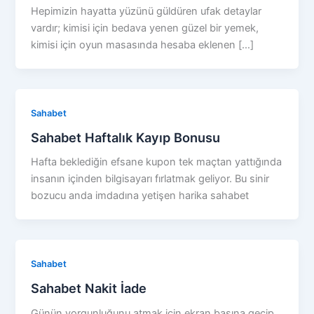
Hepimizin hayatta yüzünü güldüren ufak detaylar
vardır; kimisi için bedava yenen güzel bir yemek,
kimisi için oyun masasında hesaba eklenen […]
Sahabet
Sahabet Haftalık Kayıp Bonusu
Hafta beklediğin efsane kupon tek maçtan yattığında
insanın içinden bilgisayarı fırlatmak geliyor. Bu sinir
bozucu anda imdadına yetişen harika sahabet
Sahabet
Sahabet Nakit İade
Günün yorgunluğunu atmak için ekran başına geçip