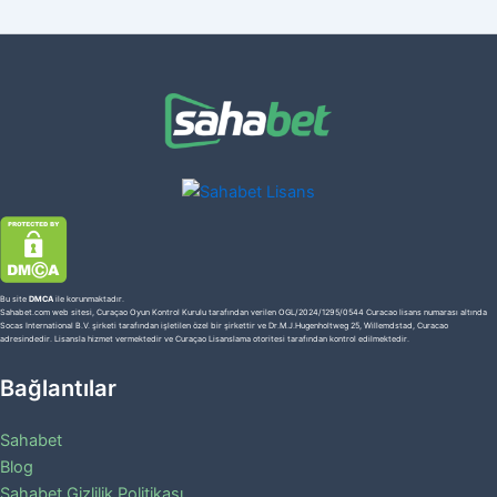
Bu site
DMCA
ile korunmaktadır.
Sahabet.com web sitesi, Curaçao Oyun Kontrol Kurulu tarafından verilen OGL/2024/1295/0544 Curacao lisans numarası altında
Socas International B.V. şirketi tarafından işletilen özel bir şirkettir ve Dr.M.J.Hugenholtweg 25, Willemdstad, Curacao
adresindedir. Lisansla hizmet vermektedir ve Curaçao Lisanslama otoritesi tarafından kontrol edilmektedir.
Bağlantılar
Sahabet
Blog
Sahabet Gizlilik Politikası