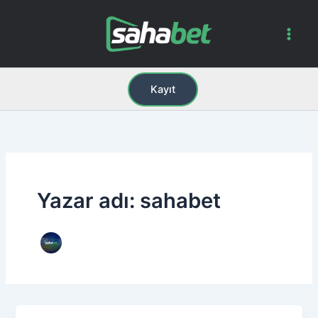
İçeriğe
atla
Main
Men
Kayıt
Yazar adı: sahabet