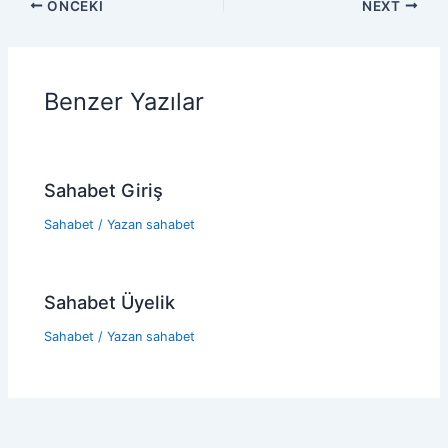
ÖNCEKI
NEXT
Benzer Yazılar
Sahabet Giriş
Sahabet
/ Yazan
sahabet
Sahabet Üyelik
Sahabet
/ Yazan
sahabet