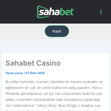
İçeriğe
atla
Main
Men
Kayıt
Sahabet Casino
Yazan
yazar
/
27 Ekim 2025
Bu sefer bahisleri, oranları, takımları bir kenara bırakalım ve
eğlencenin en saf, en renkli haline bir dalış yapalım. Hani o
filmlerde gördüğümüz, ışıl ışıl, her köşesinden farklı bir ses
gelen, insanların kahkahalarla rulet masalarına toplandığı,
slot makinelerinin “ciling ciling” diye öttüğü o meşhur Las