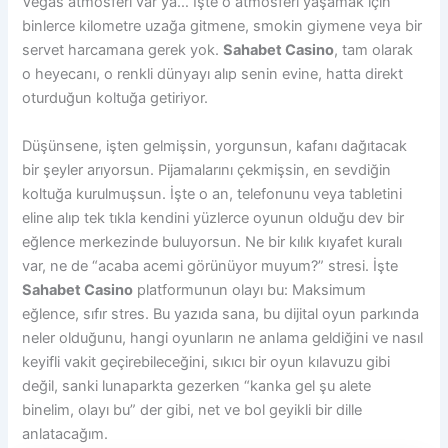
Vegas atmosferi var ya… İşte o atmosferi yaşamak için
binlerce kilometre uzağa gitmene, smokin giymene veya bir
servet harcamana gerek yok.
Sahabet Casino
, tam olarak
o heyecanı, o renkli dünyayı alıp senin evine, hatta direkt
oturduğun koltuğa getiriyor.
Düşünsene, işten gelmişsin, yorgunsun, kafanı dağıtacak
bir şeyler arıyorsun. Pijamalarını çekmişsin, en sevdiğin
koltuğa kurulmuşsun. İşte o an, telefonunu veya tabletini
eline alıp tek tıkla kendini yüzlerce oyunun olduğu dev bir
eğlence merkezinde buluyorsun. Ne bir kılık kıyafet kuralı
var, ne de “acaba acemi görünüyor muyum?” stresi. İşte
Sahabet Casino
platformunun olayı bu: Maksimum
eğlence, sıfır stres. Bu yazıda sana, bu dijital oyun parkında
neler olduğunu, hangi oyunların ne anlama geldiğini ve nasıl
keyifli vakit geçirebileceğini, sıkıcı bir oyun kılavuzu gibi
değil, sanki lunaparkta gezerken “kanka gel şu alete
binelim, olayı bu” der gibi, net ve bol geyikli bir dille
anlatacağım.