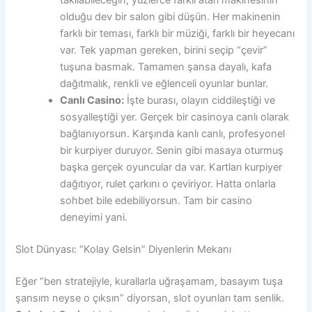
takılabileceğin, yüzlerce farklı atari makinesinin
olduğu dev bir salon gibi düşün. Her makinenin
farklı bir teması, farklı bir müziği, farklı bir heyecanı
var. Tek yapman gereken, birini seçip “çevir”
tuşuna basmak. Tamamen şansa dayalı, kafa
dağıtmalık, renkli ve eğlenceli oyunlar bunlar.
Canlı Casino:
İşte burası, olayın ciddileştiği ve
sosyalleştiği yer. Gerçek bir casinoya canlı olarak
bağlanıyorsun. Karşında kanlı canlı, profesyonel
bir kurpiyer duruyor. Senin gibi masaya oturmuş
başka gerçek oyuncular da var. Kartları kurpiyer
dağıtıyor, rulet çarkını o çeviriyor. Hatta onlarla
sohbet bile edebiliyorsun. Tam bir casino
deneyimi yani.
Slot Dünyası: “Kolay Gelsin” Diyenlerin Mekanı
Eğer “ben stratejiyle, kurallarla uğraşamam, basayım tuşa
şansım neyse o çıksın” diyorsan, slot oyunları tam senlik.