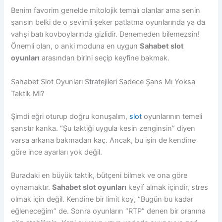
Benim favorim genelde mitolojik temalı olanlar ama senin
şansın belki de o sevimli şeker patlatma oyunlarında ya da
vahşi batı kovboylarında gizlidir. Denemeden bilemezsin!
Önemli olan, o anki moduna en uygun
Sahabet slot
oyunları
arasından birini seçip keyfine bakmak.
Sahabet Slot Oyunları Stratejileri Sadece Şans Mı Yoksa
Taktik Mi?
Şimdi eğri oturup doğru konuşalım,
slot
oyunlarının temeli
şanstır kanka. “Şu taktiği uygula kesin zenginsin” diyen
varsa arkana bakmadan kaç. Ancak, bu işin de kendine
göre ince ayarları yok değil.
Buradaki en büyük taktik, bütçeni bilmek ve ona göre
oynamaktır.
Sahabet slot oyunları
keyif almak içindir, stres
olmak için değil. Kendine bir limit koy, “Bugün bu kadar
eğleneceğim” de. Sonra oyunların “RTP” denen bir oranına