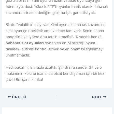
göz atabilirsin. Yani oyunun uzun vadede oyuncuya geri
ödeme yüzdesi. Yüksek RTP’li oyunlar teorik olarak daha sık
kazandırabilir ama dediğim gibi, bu işin garantisi yok.
Bir de “volatilite” olayı var. Kimi oyun az ama sık kazandırır,
kimi oyun çok bekletir ama verince tam verir. Senin sabrın
hangisine yetiyorsa onu tercih etmelisin. Kısacası kanka,
Sahabet slot oyunları
oynarken en iyi strateji; oyunu
tanımak, bütçeni kontrol etmek ve en önemlisi eğlenmeyi
unutmamaktır.
Hadi bakalım, lafı fazla uzattık. Şimdi sıra sende. Git ve o
makinenin kolunu (sanal da olsa) kendi şansın için bir kez
çevir! Bol şans kanka!
ÖNCEKI
NEXT