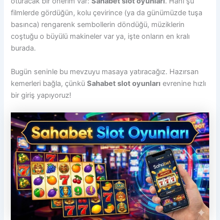
oturacak bir önerim var:
Sahabet slot oyunları
. Hani şu
filmlerde gördüğün, kolu çevirince (ya da günümüzde tuşa
basınca) rengarenk sembollerin döndüğü, müziklerin
coştuğu o büyülü makineler var ya, işte onların en kralı
burada.
Bugün seninle bu mevzuyu masaya yatıracağız. Hazırsan
kemerleri bağla, çünkü
Sahabet slot oyunları
evrenine hızlı
bir giriş yapıyoruz!