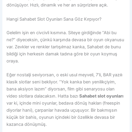
dönüşüyor. Hızlı, dinamik ve her an sürprizlere açık.
Hangi Sahabet Slot Oyunları Sana Göz Kırpıyor?
Gelelim işin en civcivli kısmına. Siteye girdiğinde “Abi bu
ne?” diyeceksin, çünkü karşında devasa bir oyun okyanusu
var. Zevkler ve renkler tartışılmaz kanka, Sahabet de bunu
bildiği için herkesin damak tadına göre bir oyun koymuş
oraya.
Eğer nostalji seviyorsan, o eski usul meyveli, 7’li, BAR yazılı
klasik slotlar seni bekliyor. “Yok kanka ben yenilikçiyim,
bana aksiyon lazım” diyorsan, film gibi senaryosu olan
video slotlara dalacaksın. Hatta bazı
Sahabet slot oyunları
var ki, içinde mini oyunlar, bedava dönüş hakları (freespin
diyorlar hani), çarpanlar havada uçuşuyor. Bir bakmışsın
küçük bir bahis, oyunun içindeki bir özellikle devasa bir
kazanca dönüşmüş.