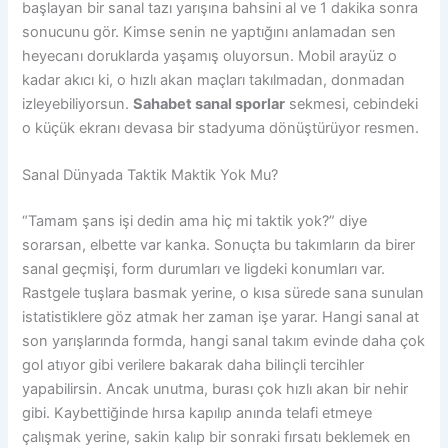
başlayan bir sanal tazı yarışına bahsini al ve 1 dakika sonra
sonucunu gör. Kimse senin ne yaptığını anlamadan sen
heyecanı doruklarda yaşamış oluyorsun. Mobil arayüz o
kadar akıcı ki, o hızlı akan maçları takılmadan, donmadan
izleyebiliyorsun.
Sahabet sanal sporlar
sekmesi, cebindeki
o küçük ekranı devasa bir stadyuma dönüştürüyor resmen.
Sanal Dünyada Taktik Maktik Yok Mu?
“Tamam şans işi dedin ama hiç mi taktik yok?” diye
sorarsan, elbette var kanka. Sonuçta bu takımların da birer
sanal geçmişi, form durumları ve ligdeki konumları var.
Rastgele tuşlara basmak yerine, o kısa sürede sana sunulan
istatistiklere göz atmak her zaman işe yarar. Hangi sanal at
son yarışlarında formda, hangi sanal takım evinde daha çok
gol atıyor gibi verilere bakarak daha bilinçli tercihler
yapabilirsin. Ancak unutma, burası çok hızlı akan bir nehir
gibi. Kaybettiğinde hırsa kapılıp anında telafi etmeye
çalışmak yerine, sakin kalıp bir sonraki fırsatı beklemek en