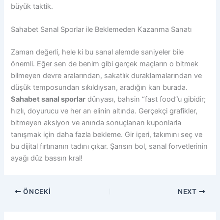
büyük taktik.
Sahabet Sanal Sporlar ile Beklemeden Kazanma Sanatı
Zaman değerli, hele ki bu sanal alemde saniyeler bile
önemli. Eğer sen de benim gibi gerçek maçların o bitmek
bilmeyen devre aralarından, sakatlık duraklamalarından ve
düşük temposundan sıkıldıysan, aradığın kan burada.
Sahabet sanal sporlar
dünyası, bahsin “fast food”u gibidir;
hızlı, doyurucu ve her an elinin altında. Gerçekçi grafikler,
bitmeyen aksiyon ve anında sonuçlanan kuponlarla
tanışmak için daha fazla bekleme. Gir içeri, takımını seç ve
bu dijital fırtınanın tadını çıkar. Şansın bol, sanal forvetlerinin
ayağı düz bassın kral!
ÖNCEKI
NEXT