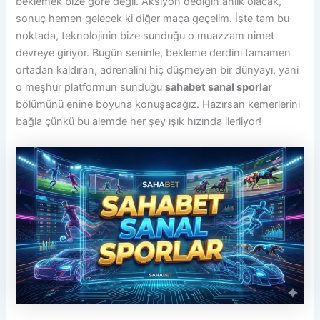
beklemek bize göre değil. Aksiyon dediğin anlık olacak,
sonuç hemen gelecek ki diğer maça geçelim. İşte tam bu
noktada, teknolojinin bize sunduğu o muazzam nimet
devreye giriyor. Bugün seninle, bekleme derdini tamamen
ortadan kaldıran, adrenalini hiç düşmeyen bir dünyayı, yani
o meşhur platformun sunduğu
sahabet sanal sporlar
bölümünü enine boyuna konuşacağız. Hazırsan kemerlerini
bağla çünkü bu alemde her şey ışık hızında ilerliyor!