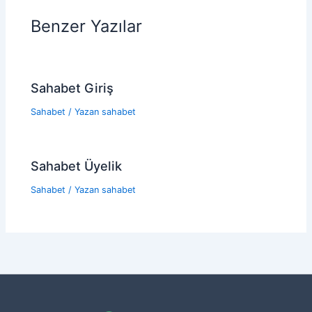
Benzer Yazılar
Sahabet Giriş
Sahabet
/ Yazan
sahabet
Sahabet Üyelik
Sahabet
/ Yazan
sahabet