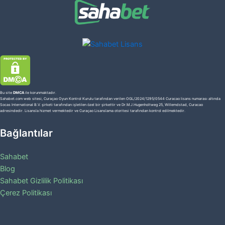
Bu site
DMCA
ile korunmaktadır.
Sahabet.com web sitesi, Curaçao Oyun Kontrol Kurulu tarafından verilen OGL/2024/1295/0544 Curacao lisans numarası altında
Socas International B.V. şirketi tarafından işletilen özel bir şirkettir ve Dr.M.J.Hugenholtweg 25, Willemdstad, Curacao
adresindedir. Lisansla hizmet vermektedir ve Curaçao Lisanslama otoritesi tarafından kontrol edilmektedir.
Bağlantılar
Sahabet
Blog
Sahabet Gizlilik Politikası
Çerez Politikası