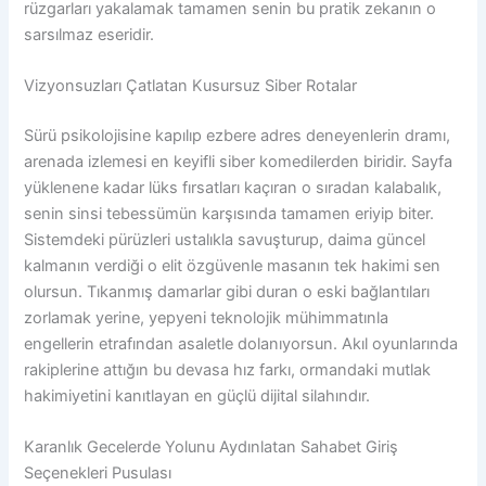
rüzgarları yakalamak tamamen senin bu pratik zekanın o
sarsılmaz eseridir.
Vizyonsuzları Çatlatan Kusursuz Siber Rotalar
Sürü psikolojisine kapılıp ezbere adres deneyenlerin dramı,
arenada izlemesi en keyifli siber komedilerden biridir. Sayfa
yüklenene kadar lüks fırsatları kaçıran o sıradan kalabalık,
senin sinsi tebessümün karşısında tamamen eriyip biter.
Sistemdeki pürüzleri ustalıkla savuşturup, daima güncel
kalmanın verdiği o elit özgüvenle masanın tek hakimi sen
olursun. Tıkanmış damarlar gibi duran o eski bağlantıları
zorlamak yerine, yepyeni teknolojik mühimmatınla
engellerin etrafından asaletle dolanıyorsun. Akıl oyunlarında
rakiplerine attığın bu devasa hız farkı, ormandaki mutlak
hakimiyetini kanıtlayan en güçlü dijital silahındır.
Karanlık Gecelerde Yolunu Aydınlatan Sahabet Giriş
Seçenekleri Pusulası