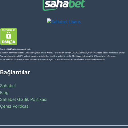
Bu site
DMCA
ile korunmaktadır.
Sahabet.com web sitesi, Curaçao Oyun Kontrol Kurulu tarafından verilen OGL/2024/1295/0544 Curacao lisans numarası altında
Socas International B.V. şirketi tarafından işletilen özel bir şirkettir ve Dr.M.J.Hugenholtweg 25, Willemdstad, Curacao
adresindedir. Lisansla hizmet vermektedir ve Curaçao Lisanslama otoritesi tarafından kontrol edilmektedir.
Bağlantılar
Sahabet
Blog
Sahabet Gizlilik Politikası
Çerez Politikası