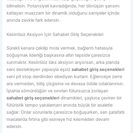
bilmelisin. Potansiyeli kavradığında, her dönüşün şansını
katlayan muazzam bir dinamik olduğunu saniyeler içinde
anında zevkle fark edersin.
Kesintisiz Aksiyon İçin Sahabet Giriş Seçenekleri
Sürekli kenara çekilip mola vermek, bağlantı hatasıyla
boğuşmak liderliği başkasına altın tepside çaresizce
sunmaktır. Kesintisiz lüks aksiyon arıyorsan, arka planda
seni destekleyen yapısıyla eşsiz
sahabet giriş seçenekleri
seni pit stop derdinden ebediyen kurtarır. Eğlenceye zerre
ara vermeden, bitiş çizgisine ve devasa ödüle odaklanırsın.
İştahla sömürdüğün ve sınırları fütursuzca zorlayan
sahabet giriş seçenekleri
dinamikleri, şaşkına çeviren bir
fütüristik tempo yakalamanı anında büyük bir asaletle
sağlar. Onlar sorunlarla çaresizce boğuşurken, sen şatafatlı
masalarda fırtına gibi esmeye hız kesmeden devam
edersin.