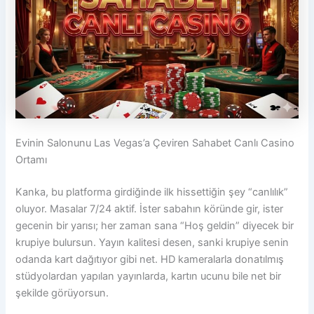
Evinin Salonunu Las Vegas’a Çeviren Sahabet Canlı Casino
Ortamı
Kanka, bu platforma girdiğinde ilk hissettiğin şey “canlılık”
oluyor. Masalar 7/24 aktif. İster sabahın köründe gir, ister
gecenin bir yarısı; her zaman sana “Hoş geldin” diyecek bir
krupiye bulursun. Yayın kalitesi desen, sanki krupiye senin
odanda kart dağıtıyor gibi net. HD kameralarla donatılmış
stüdyolardan yapılan yayınlarda, kartın ucunu bile net bir
şekilde görüyorsun.