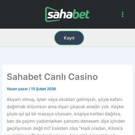
İçeriğe
atla
Main
Men
Kayıt
Sahabet Canlı Casino
Yazan
yazar
/
15 Şubat 2026
Akşam olmuş, işten veya okuldan gelmişsin, şöyle kafanı
dağıtmak istiyorsun ama dışarı çıkacak enerjin yok. Keşke
şöyle ışıl ışıl bir masaya otursam, krupiye kartları dağıtsa,
ben de çayımı yudumlarken şansımı denesem diye içinden
geçiriyorsun değil mi? Eskiden olsa “Hadi oradan, Kıbrıs’a