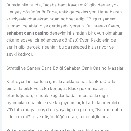
Burada hile hurda, “acaba bant kaydı mı?” gibi dertler yok.
Her şey gözünün önünde, anlık gerçekleşiyor. Hatta bazen
krupiyeyle chat ekranından sohbet edip, “Bugün şansım
tutmadı be abla” diye dertleşebiliyorsun. Bu interaktif yapı,
sahabet canlı casino
deneyimini sıradan bir oyun olmaktan
çıkarıp sosyal bir eğlenceye dönüştürüyor. Rakiplerin de
senin gibi gerçek insanlar, bu da rekabeti kızıştırıyor ve
zevki katlıyor.
Strateji ve Şansın Dans Ettiği Sahabet Canlı Casino Masaları
Kart oyunları, sadece şansla açıklanamaz kanka. Orada
biraz da bilek ve zeka konuşur. Blackjack masasına
oturduğunda, elindeki kağıtlar kadar, masadaki diğer
oyuncuların hamleleri ve krupiyenin açık kartı da önemlidir.
21’i tutturmaya çalışırken yaşadığın o gerilim, “Bir kart daha
istesem mi?” diye düşündüğün o an, paha biçilemez.
Poker masaları ise bambaşka bir dünya. Blöf yapmayı