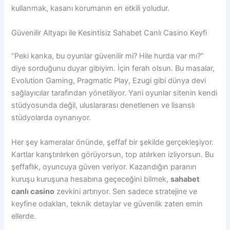
kullanmak, kasanı korumanın en etkili yoludur.
Güvenilir Altyapı ile Kesintisiz Sahabet Canlı Casino Keyfi
“Peki kanka, bu oyunlar güvenilir mi? Hile hurda var mı?”
diye sorduğunu duyar gibiyim. İçin ferah olsun. Bu masalar,
Evolution Gaming, Pragmatic Play, Ezugi gibi dünya devi
sağlayıcılar tarafından yönetiliyor. Yani oyunlar sitenin kendi
stüdyosunda değil, uluslararası denetlenen ve lisanslı
stüdyolarda oynanıyor.
Her şey kameralar önünde, şeffaf bir şekilde gerçekleşiyor.
Kartlar karıştırılırken görüyorsun, top atılırken izliyorsun. Bu
şeffaflık, oyuncuya güven veriyor. Kazandığın paranın
kuruşu kuruşuna hesabına geçeceğini bilmek,
sahabet
canlı casino
zevkini artırıyor. Sen sadece stratejine ve
keyfine odaklan, teknik detaylar ve güvenlik zaten emin
ellerde.