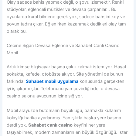
Olay sadece bahis yapmak değil, o şovu izlemektir. Renkli
stüdyolar, eğlenceli müzikler ve devasa çarpanlar… Bu
oyunlarda kural bilmene gerek yok, sadece bahsini koy ve
şovun tadını çıkar. Eğlenirken kazanmak dedikleri olay tam
olarak bu.
Cebine Sığan Devasa Eğlence ve Sahabet Canlı Casino
Mobil
Artık kimse bilgisayar başına çakılı kalmak istemiyor. Hayat
sokakta, kafede, otobüste akıyor. Site yönetimi de bunun
farkında.
Sahabet mobil uygulama
konusunda gerçekten
iyi iş çıkarmışlar. Telefonunu yan çevirdiğinde, o devasa
casino salonu avucunun içine sığıyor.
Mobil arayüzde butonların büyüklüğü, parmakla kullanım
kolaylığı harika ayarlanmış. Yanlışlıkla başka yere basma
derdi yok.
Sahabet canlı casino
keyfini her yere
taşıyabilmek, modern zamanların en büyük özgürlüğü. İster