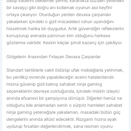
basıp kaderini beklemek yerine, karanlıkta süzülen yetenekli
bir savaşçı gibi doğru anı kollamak oyunun asıl keyfini
ortaya çıkarıyor. Oturduğun yerden devasa çarpanları
yakalarken içindeki o gizli mücadeleci ruhun uyandığını
hissetmek harika bir duygudur. Artık güvendiğin reflekslerini
konuşturup arenada patronun kim olduğunu herkese
gösterme vaktidir. Keskin kılıçlar şimdi kazanç için çekiliyor.
Gölgelerin Arasından Fırlayan Devasa Çarpanlar
Standart taktiklerle vakit öldürüp ufak meblağlarla yetinmek,
bu yenilikçi evrende yapabileceğin acemi hatalardandır.
Hızına güvenip gizli kalmış sahabet ninja gaming
seçeneklerini devreye soktuğunda, içindeki miskin izleyici
anında efsanevi bir şampiyona dönüşür. Diğerleri henüz ne
olduğunu bile anlamadan senin o sürpriz hamleleri sahabet
ninja gaming yeteneğiyle yakalaman, masadaki bütün güç
dengelerini anında altüst edecektir. Rüzgarın hızına ayak
uydurup fırsatları değerlendirmek, sana resmen oyunu