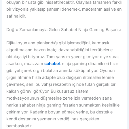
okuyan bir usta gibi hissettirecektir. Olaylara tamamen farklı
bir vizyonla yaklaşıp şansını denemek, maceranın asıl ve en
saf halidir.
Doğru Zamanlamayla Gelen Sahabet Ninja Gaming Başarısı
Dijital oyunların planlandığı gibi işlemediğini, karmaşık
algoritmaların bazen inatçı davranabildiğini tecrübelerle
oldukça iyi biliyoruz. Tam şansım yaver gitmiyor diye surat
asarken, muazzam
sahabet
ninja gaming dinamikleri hızır
gibi yetişerek o gri bulutları anında söküp atıyor. Oyunun
çılgın ritmine hızla adapte olup değişen ihtimalleri lehine
çevirmek, seni bu vahşi rekabetin içinde tutan gerçek bir
kalkan görevi görüyor. Bu kusursuz sistem,
motivasyonunun düşmesine zerre izin vermeden sana
harika sahabet ninja gaming fırsatları sunmaktan kesinlikle
çekinmiyor. Kaderine boyun eğmek yerine, bu destekle
kendi destanını yazmanın verdiği haz gerçekten
bambaşkadır.