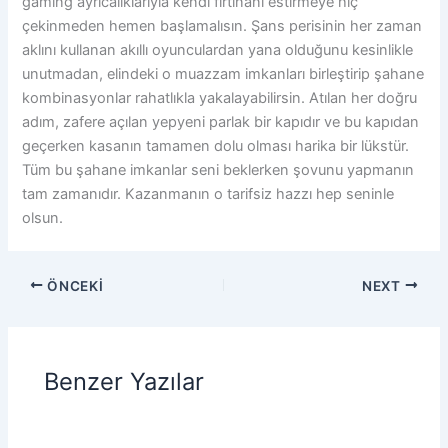
gaming ayrıcalıklarıyla kendi fırtınanı estirmeye hiç
çekinmeden hemen başlamalısın. Şans perisinin her zaman
aklını kullanan akıllı oyunculardan yana olduğunu kesinlikle
unutmadan, elindeki o muazzam imkanları birleştirip şahane
kombinasyonlar rahatlıkla yakalayabilirsin. Atılan her doğru
adım, zafere açılan yepyeni parlak bir kapıdır ve bu kapıdan
geçerken kasanın tamamen dolu olması harika bir lükstür.
Tüm bu şahane imkanlar seni beklerken şovunu yapmanın
tam zamanıdır. Kazanmanın o tarifsiz hazzı hep seninle
olsun.
ÖNCEKI
NEXT
Benzer Yazılar