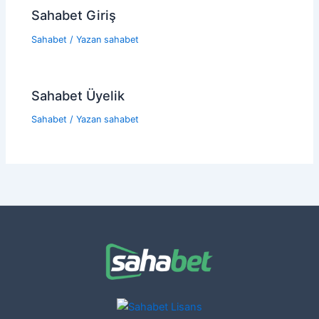
Sahabet Giriş
Sahabet
/ Yazan
sahabet
Sahabet Üyelik
Sahabet
/ Yazan
sahabet